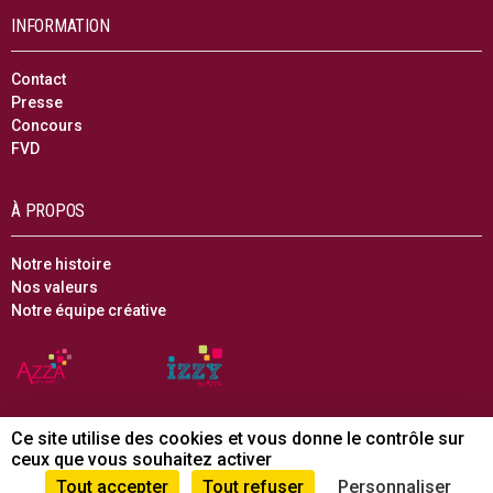
INFORMATION
Contact
Presse
Concours
FVD
À PROPOS
Notre histoire
Nos valeurs
Notre équipe créative
Ce site utilise des cookies et vous donne le contrôle sur
ceux que vous souhaitez activer
© CTC craft - 2023 -
Informations légales
-
Protection de la vie privée
-
Conditions générales de vente
-
Règlement en ligne des litiges
-
Tout accepter
Tout refuser
Personnaliser