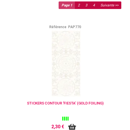
Page 1
2
3
4
Suivante >>
Référence
PAP770
STICKERS CONTOUR 'FIESTA' (GOLD FOILING)
2,30 €