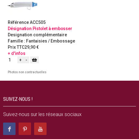
Référence
ACC505
Désignation
Pistolet à embosser
Designation complémentaire
Famille :
Fantaisies / Embossage
Prix TTC
29,90 €
+ d'infos
Photos non contractuelles
SUIVEZ-NOUS !
Suivez-nous sur les réseaux sociaux