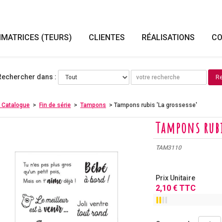
IMATRICES (TEURS)
CLIENTES
RÉALISATIONS
CO
Rechercher dans :
 Catalogue
>
Fin de série
>
Tampons
> Tampons rubis 'La grossesse'
Tampons rubi
TAM3110
Prix Unitaire
2
,
10
€
TTC