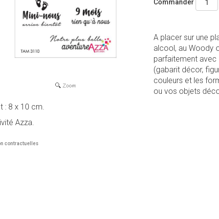
Commander
A placer sur une pl
alcool, au Woody 
parfaitement avec 
(gabarit décor, figu
couleurs et les fo
ou vos objets déc
 : 8 x 10 cm.
ivité Azza.
n contractuelles