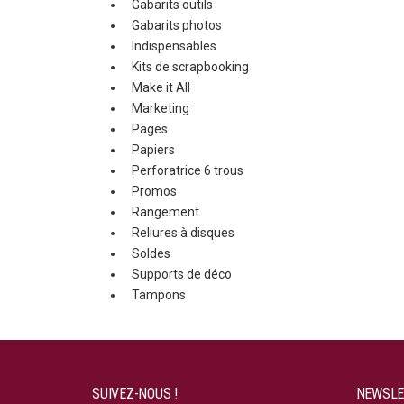
Gabarits outils
Gabarits photos
Indispensables
Kits de scrapbooking
Make it All
Marketing
Pages
Papiers
Perforatrice 6 trous
Promos
Rangement
Reliures à disques
Soldes
Supports de déco
Tampons
SUIVEZ-NOUS !
NEWSLE