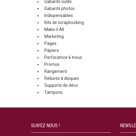
Gabarits outils
Gabarits photos
Indispensables
Kits de scrapbooking
Make it All
Marketing
Pages
Papiers
Perforatrice 6 trous
Promos
Rangement
Reliures à disques
Supports de déco
Tampons
SUIVEZ-NOUS !
NEWSLE